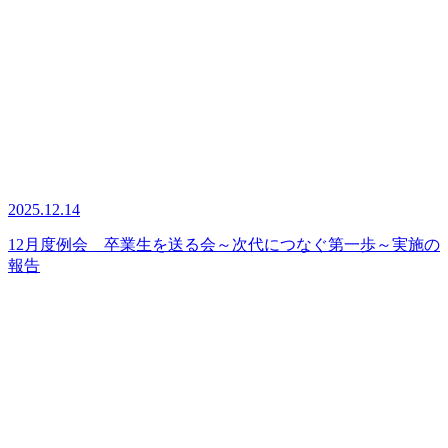
2025.12.14
12月度例会 卒業生を送る会～次代につなぐ第一歩～実施の
報告